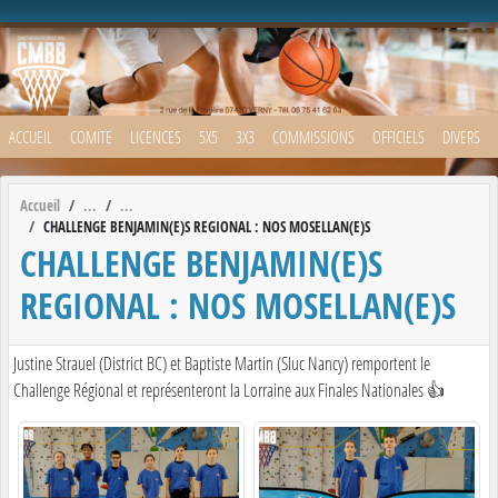
Panneau de gestion des cookies
ACCUEIL
COMITE
LICENCES
5X5
3X3
COMMISSIONS
OFFICIELS
DIVERS
Accueil
CHALLENGE BENJAMIN(E)S REGIONAL : NOS MOSELLAN(E)S
CHALLENGE BENJAMIN(E)S
REGIONAL : NOS MOSELLAN(E)S
Justine Strauel (District BC) et Baptiste Martin (Sluc Nancy) remportent le
Challenge Régional et représenteront la Lorraine aux Finales Nationales 👍