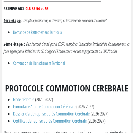
RESERVE AUX
CLUBS 54 et 55
1ère étape
:
remplir le formulaire, ci-dessous, et l'adresser de suite au CD57Basket
Demande de Rattachement Territorial
2ème étape
:
Dès l'accord donné par le CD57
, remplir la Convention Territorial de Rattachement, la
faire signer par le Président du CD d'origine ET l'adresser avec vos engagements au CD57Basket
Convention de Rattachement Territorial
PROTOCOLE COMMOTION CEREBRALE
Note fédérale
(2026-2027)
Formulaire Arbitre Commotion Cérébrale
(2026-2027)
Dossier d'aide reprise après Commotion Cérébrale
(2026-2027)
Certificat de reprise après Commotion Cérébrale
(2026-2027)
Nous vous proposons un module de sensibilisation à la commotion cérébrale en