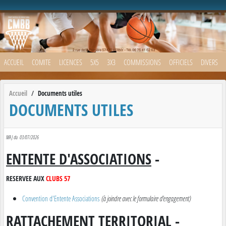
Panneau de gestion des cookies
ACCUEIL
COMITE
LICENCES
5X5
3X3
COMMISSIONS
OFFICIELS
DIVERS
Accueil
Documents utiles
DOCUMENTS UTILES
MAJ du 03/07/2026
ENTENTE D'ASSOCIATIONS
-
RESERVEE AUX
CLUBS 57
Convention d'Entente Associations
(à joindre avec le formulaire d'engagement)
RATTACHEMENT TERRITORIAL
-