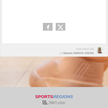
Publié le
08 juil. 2026
Nathalie FRANCOIS SORIGUE
par
SPORTS
REGIONS
294415
visites