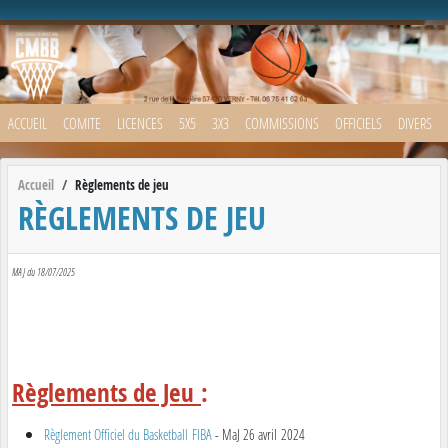
Panneau de gestion des cookies
ACCUEIL
COMITE
LICENCES
5X5
3X3
COMMISSIONS
OFFICIELS
DIVERS
Accueil
Règlements de jeu
RÈGLEMENTS DE JEU
MAJ du 18/07/2025
Règlements de Jeu
:
Règlement Officiel du Basketball FIBA
- MaJ 26 avril 2024