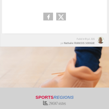
Publié le
09 juil. 2026
Nathalie FRANCOIS SORIGUE
par
SPORTS
REGIONS
294347
visites