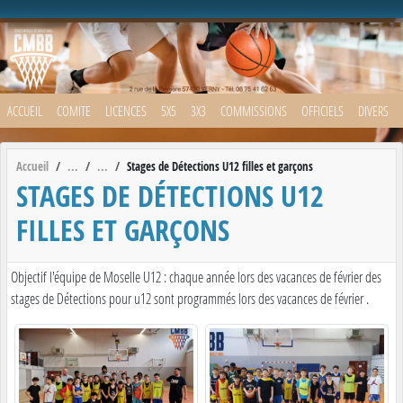
Panneau de gestion des cookies
ACCUEIL
COMITE
LICENCES
5X5
3X3
COMMISSIONS
OFFICIELS
DIVERS
Accueil
Stages de Détections U12 filles et garçons
STAGES DE DÉTECTIONS U12
FILLES ET GARÇONS
Objectif l'équipe de Moselle U12 : chaque année lors des vacances de février des
stages de Détections pour u12 sont programmés lors des vacances de février .