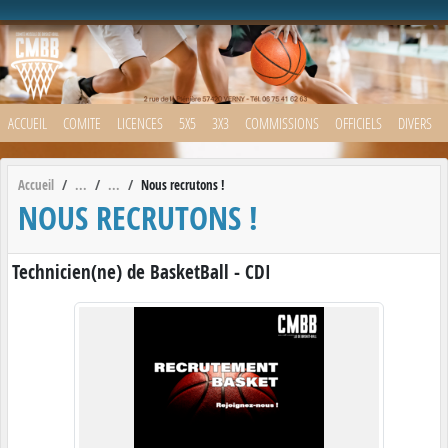
Panneau de gestion des cookies
ACCUEIL
COMITE
LICENCES
5X5
3X3
COMMISSIONS
OFFICIELS
DIVERS
Accueil
Nous recrutons !
NOUS RECRUTONS !
Technicien(ne) de BasketBall - CDI