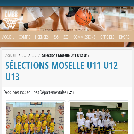
Panneau de gestion des cookies
ACCUEIL
COMITE
LICENCES
5X5
3X3
COMMISSIONS
OFFICIELS
DIVERS
Accueil
Sélections Moselle U11 U12 U13
SÉLECTIONS MOSELLE U11 U12
U13
Découvrez nos équipes Départementales ❕🏀❕