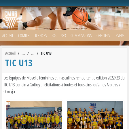
Panneau de gestion des cookies
ACCUEIL
COMITE
LICENCES
5X5
3X3
COMMISSIONS
OFFICIELS
DIVERS
Accueil
TIC U13
TIC U13
Les Équipes de Moselle féminines et masculines remportent d'édition 2022/23 du
TIC U13 Lorrain à Golbey . Félicitations à toutes et tous ainsi qu'à nos Arbitres /
Otm 👍