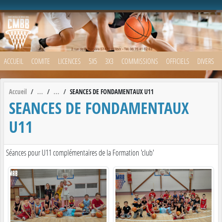
Panneau de gestion des cookies
ACCUEIL
COMITE
LICENCES
5X5
3X3
COMMISSIONS
OFFICIELS
DIVERS
Accueil
SEANCES DE FONDAMENTAUX U11
SEANCES DE FONDAMENTAUX
U11
Séances pour U11 complémentaires de la Formation 'club'