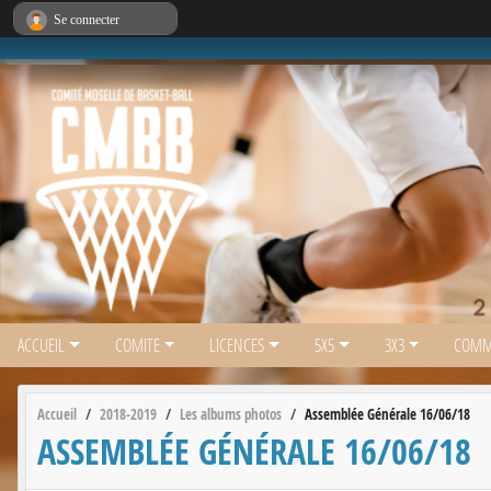
Panneau de gestion des cookies
Se connecter
ACCUEIL
COMITE
LICENCES
5X5
3X3
COMM
Accueil
2018-2019
Les albums photos
Assemblée Générale 16/06/18
ASSEMBLÉE GÉNÉRALE 16/06/18