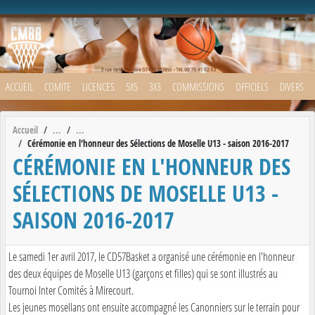
Panneau de gestion des cookies
ACCUEIL
COMITE
LICENCES
5X5
3X3
COMMISSIONS
OFFICIELS
DIVERS
Accueil
Cérémonie en l'honneur des Sélections de Moselle U13 - saison 2016-2017
CÉRÉMONIE EN L'HONNEUR DES
SÉLECTIONS DE MOSELLE U13 -
SAISON 2016-2017
Le samedi 1er avril 2017, le CD57Basket a organisé une cérémonie en l'honneur
des deux équipes de Moselle U13 (garçons et filles) qui se sont illustrés au
Tournoi Inter Comités à Mirecourt.
Les jeunes mosellans ont ensuite accompagné les Canonniers sur le terrain pour