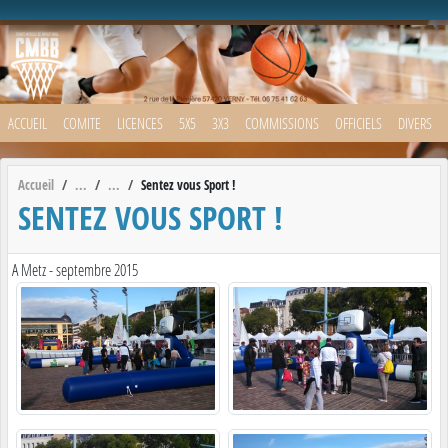
Panneau de gestion des cookies
ACCUEIL
COMITE
LICENCES
5X5
3X3
COMMISSIONS
OFFICIELS
DIVERS
Accueil
Sentez vous Sport !
SENTEZ VOUS SPORT !
A Metz - septembre 2015