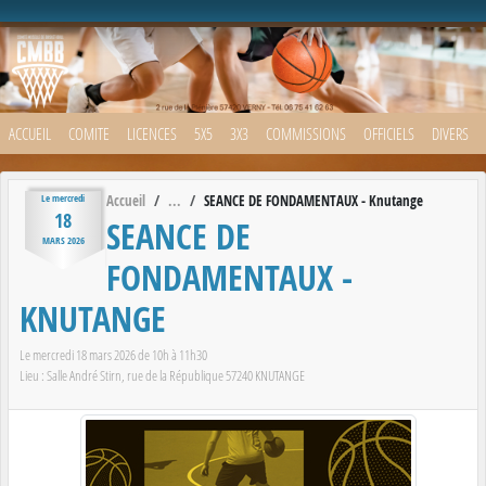
Panneau de gestion des cookies
ACCUEIL
COMITE
LICENCES
5X5
3X3
COMMISSIONS
OFFICIELS
DIVERS
Accueil
SEANCE DE FONDAMENTAUX - Knutange
Le
mercredi
18
SEANCE DE
MARS
2026
FONDAMENTAUX -
KNUTANGE
Le
mercredi
18
mars
2026
de 10h à 11h30
Lieu :
Salle André Stirn, rue de la République
57240
KNUTANGE