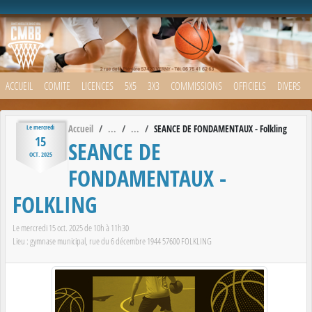
Panneau de gestion des cookies
ACCUEIL
COMITE
LICENCES
5X5
3X3
COMMISSIONS
OFFICIELS
DIVERS
Accueil
SEANCE DE FONDAMENTAUX - Folkling
Le
mercredi
15
SEANCE DE
OCT.
2025
FONDAMENTAUX -
FOLKLING
Le
mercredi
15
oct.
2025
de 10h à 11h30
Lieu :
gymnase municipal, rue du 6 décembre 1944
57600
FOLKLING