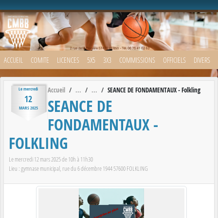
Panneau de gestion des cookies
ACCUEIL
COMITE
LICENCES
5X5
3X3
COMMISSIONS
OFFICIELS
DIVERS
Accueil
SEANCE DE FONDAMENTAUX - Folkling
Le
mercredi
12
SEANCE DE
MARS
2025
FONDAMENTAUX -
FOLKLING
Le
mercredi
12
mars
2025
de 10h à 11h30
Lieu :
gymnase municipal, rue du 6 décembre 1944
57600
FOLKLING