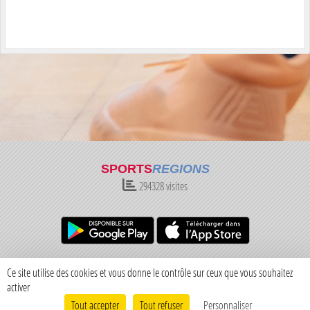
SPORTS
REGIONS
294328
visites
Charte cookies
Gestion des cookies
Ce site utilise des cookies et vous donne le contrôle sur ceux que vous souhaitez
Informations légales
Signaler un contenu inapproprié
activer
Tout accepter
Tout refuser
Personnaliser
Envie de participer ?
Connexion