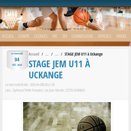
Panneau de gestion des cookies
ACCUEIL
COMITE
LICENCES
5X5
3X3
COMMISSIONS
OFFICIELS
DIVERS
Accueil
STAGE JEM U11 à Uckange
Le
mercredi
04
STAGE JEM U11 À
DÉC.
2024
UCKANGE
Le
mercredi
04
déc.
2024
de 09h30 à 12h
Lieu :
Gymnase Petite Fontaine, rue Jean Moulin,
57270
UCKANGE