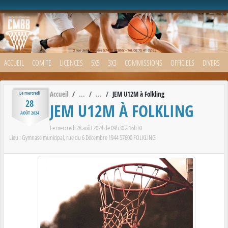
Panneau de gestion des cookies
ACCUEIL
COMITE
LICENCES
5X5
3X3
COMMISSIONS
OFFICIELS
DIVERS
Accueil
JEM U12M à Folkling
Le
mercredi
28
JEM U12M À FOLKLING
AOÛT
2024
Le
mercredi
28
août
2024
de 09h30 à 16h30
Lieu :
Gymnase municipal, rue du 6 Décembre 1944
57600
FOLKLING