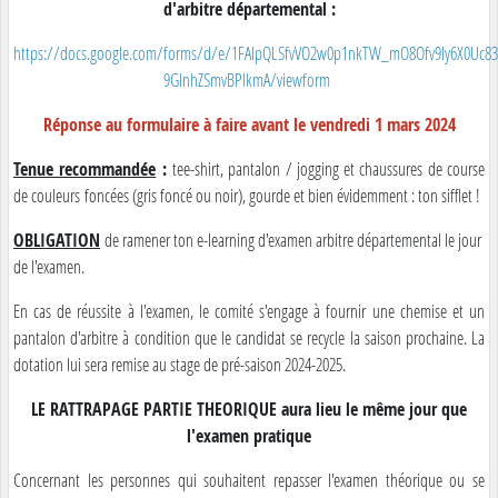
d'arbitre départemental :
https://docs.google.com/forms/d/e/1FAIpQLSfvVO2w0p1nkTW_mO8Ofv9Iy6X0Uc83
9GlnhZSmvBPlkmA/viewform
Réponse au formulaire à faire avant le vendredi 1 mars 2024
Tenue recommandée
:
tee-shirt, pantalon / jogging et chaussures de course
de couleurs foncées (gris foncé ou noir), gourde et bien évidemment : ton sifflet !
OBLIGATION
de ramener ton e-learning d'examen arbitre départemental le jour
de l'examen.
En cas de réussite à l'examen, le comité s'engage à fournir une chemise et un
pantalon d'arbitre à condition que le candidat se recycle la saison prochaine. La
dotation lui sera remise au stage de pré-saison 2024-2025.
LE RATTRAPAGE PARTIE THEORIQUE aura lieu le même jour que
l'examen pratique
Concernant les personnes qui souhaitent repasser l'examen théorique ou se