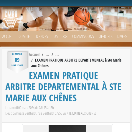
Panneau de gestion des cookies
ACCUEIL
COMITE
LICENCES
5X5
3X3
COMMISSIONS
OFFICIELS
DIVERS
Accueil
Le
samedi
09
EXAMEN PRATIQUE ARBITRE DEPARTEMENTAL à Ste Marie
aux Chênes
MARS
2024
EXAMEN PRATIQUE
ARBITRE DEPARTEMENTAL À STE
MARIE AUX CHÊNES
Le
samedi
09
mars
2024
de 08h15 à 16h
Lieu :
Gymnase Berthelot, rue Berthelot
57255
SAINTE MARIE AUX CHENES