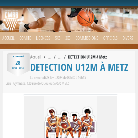
Panneau de gestion des cookies
ACCUEIL
COMITE
LICENCES
5X5
3X3
COMMISSIONS
OFFICIELS
DIVERS
Accueil
DETECTION U12M à Metz
Le
mercredi
28
DETECTION U12M À METZ
FÉVR.
2024
Le
mercredi
28
févr.
2024
de 09h30 à 16h15
Lieu :
Gymnase, 120 rue de Queuleu
57070
METZ