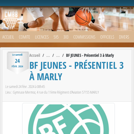
Panneau de gestion des cookies
ACCUEIL
COMITE
LICENCES
5X5
3X3
COMMISSIONS
OFFICIELS
DIVERS
Accueil
BF JEUNES - Présentiel 3 à Marly
Le
samedi
24
BF JEUNES - PRÉSENTIEL 3
FÉVR.
2024
À MARLY
Le
samedi
24
févr.
2024
à 08h45
Lieu :
Gymnase Mermoz, 4 rue du 11ème Régiment d'Aviation
57155
MARLY