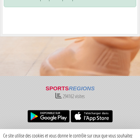
SPORTS
REGIONS
294162
visites
Charte cookies
Gestion des cookies
Ce site utilise des cookies et vous donne le contrôle sur ceux que vous souhaitez
Informations légales
Signaler un contenu inapproprié