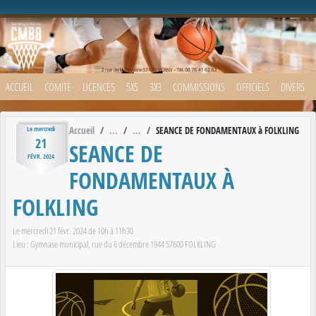
Panneau de gestion des cookies
ACCUEIL
COMITE
LICENCES
5X5
3X3
COMMISSIONS
OFFICIELS
DIVERS
Accueil
SEANCE DE FONDAMENTAUX à FOLKLING
Le
mercredi
21
SEANCE DE
FÉVR.
2024
FONDAMENTAUX À
FOLKLING
Le
mercredi
21
févr.
2024
de 10h à 11h30
Lieu :
Gymnase municipal, rue du 6 décembre 1944
57600
FOLKLING