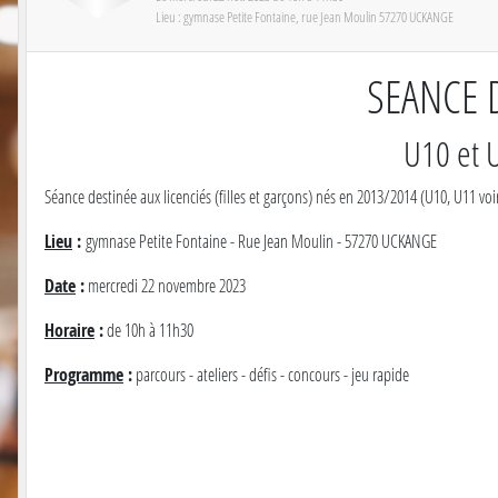
Lieu :
gymnase Petite Fontaine, rue Jean Moulin
57270
UCKANGE
SEANCE 
U10 et U
Séance destinée aux licenciés (filles et garçons) nés en 2013/2014 (U10, U11 vo
Lieu
:
gymnase Petite Fontaine - Rue Jean Moulin - 57270 UCKANGE
Date
:
mercredi 22 novembre 2023
Horaire
:
de 10h à 11h30
Programme
:
parcours - ateliers - défis - concours - jeu rapide