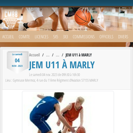
Panneau de gestion des cookies
ACCUEIL
COMITE
LICENCES
5X5
3X3
COMMISSIONS
OFFICIELS
DIVERS
Accueil
JEM U11 à MARLY
Le
samedi
04
JEM U11 À MARLY
NOV.
2023
Le
samedi
04
nov.
2023
de 09h30 à 16h30
Lieu :
Gymnase Mermoz, 4 rue du 11ème Régiment d'Aviation
57155
MARLY