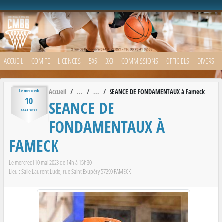
Panneau de gestion des cookies
ACCUEIL
COMITE
LICENCES
5X5
3X3
COMMISSIONS
OFFICIELS
DIVERS
Accueil
SEANCE DE FONDAMENTAUX à Fameck
Le
mercredi
10
SEANCE DE
MAI
2023
FONDAMENTAUX À
FAMECK
Le
mercredi
10
mai
2023
de 14h à 15h30
Lieu :
Salle Laurent Lucie, rue Saint Exupéry
57290
FAMECK