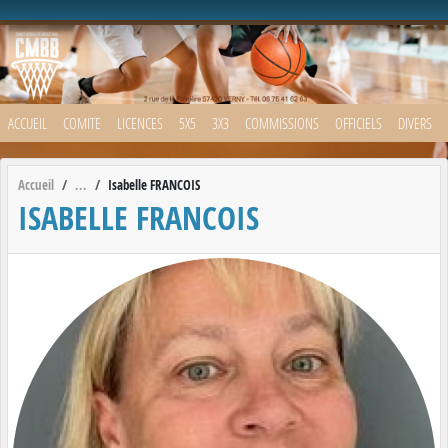
Panneau de gestion des cookies
ACCUEIL
COMITE
LICENCES
5X5
3X3
COMMISSIONS
OFFICIELS
DIVERS
Accueil
Isabelle FRANCOIS
ISABELLE FRANCOIS