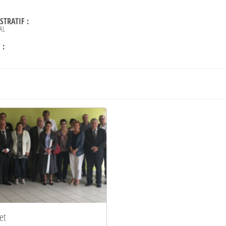
TRATIF :
AL
 :
et